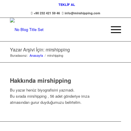
TEKLİF AL
+90 232 421 59 46
info@mirshipping.com
Yazar Arşivi İçin: mirshipping
Buradasınız:
Anasayfa
/
mirshipping
Hakkında
mirshipping
Bu yazar henüz biyografisini yazmadı.
Bu sırada
mirshipping
, 56 adet gönderiye imza
atmasından gurur duyduğumuzu belirtelim.
ULUSLARARASI NAKLIYAT