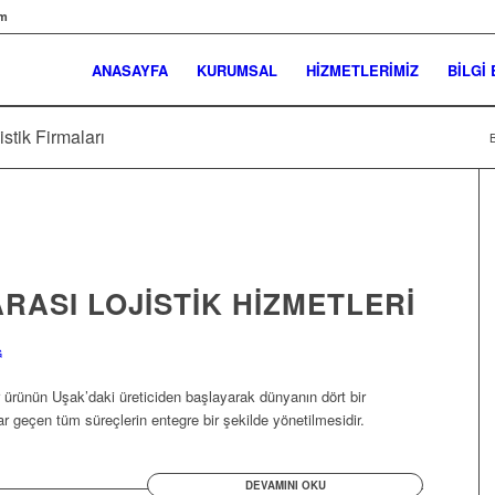
om
ANASAYFA
KURUMSAL
HİZMETLERİMİZ
BİLGİ
istik Firmaları
B
ASI LOJISTIK HIZMETLERI
G
ir ürünün Uşak’daki üreticiden başlayarak dünyanın dört bir
ar geçen tüm süreçlerin entegre bir şekilde yönetilmesidir.
DEVAMINI OKU