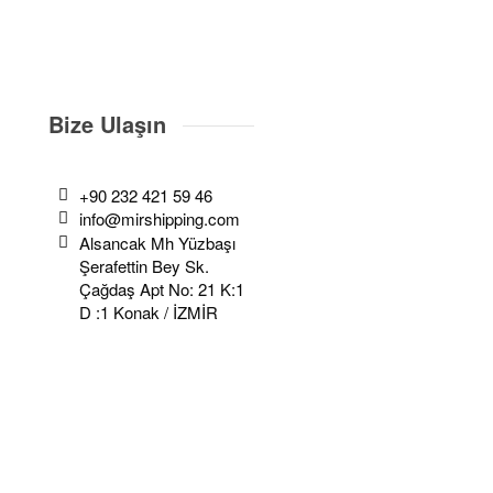
Bize Ulaşın
+90 232 421 59 46
info@mirshipping.com
Alsancak Mh Yüzbaşı
Şerafettin Bey Sk.
Çağdaş Apt No: 21 K:1
D :1 Konak / İZMİR