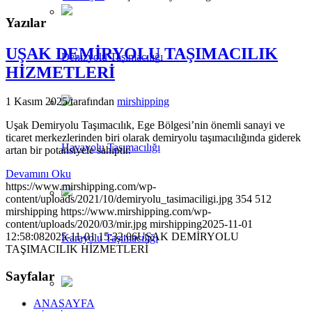
Yazılar
UŞAK DEMİRYOLU TAŞIMACILIK
Denizyolu Taşımacılığı
HİZMETLERİ
1 Kasım 2025
/
tarafından
mirshipping
Uşak Demiryolu Taşımacılık, Ege Bölgesi’nin önemli sanayi ve
ticaret merkezlerinden biri olarak demiryolu taşımacılığında giderek
Havayolu Taşımacılığı
artan bir potansiyele sahiptir.
Devamını Oku
https://www.mirshipping.com/wp-
content/uploads/2021/10/demiryolu_tasimaciligi.jpg
354
512
mirshipping
https://www.mirshipping.com/wp-
content/uploads/2020/03/mir.jpg
mirshipping
2025-11-01
12:58:08
2025-11-01 15:32:06
UŞAK DEMİRYOLU
Karayolu Taşımacılığı
TAŞIMACILIK HİZMETLERİ
Sayfalar
ANASAYFA