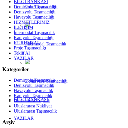
BİLGİ BANKASI
Demiryolu Taşımacılığı
Proje Taşımacılığı
Denizyolu Taşımacılığı
Havayolu Taşımacılığı
HİZMETLERİMİZ
İLETİŞİM
İntermodal Taşımacılık
Karayolu Taşımacılığı
KURUMSAL
Intermodal Taşımacılık
Proje Taşımacılığı
Teklif Al
YAZILAR
Kategoriler
Demiryolu Taşımacılık
Demiryolu Taşımacılığı
Denizyolu Taşımacılık
Havayolu Taşımacılık
Karayolu Taşımacılık
BİLGİ BANKASI
Uluslararası Lojistik
Uluslararası Nakliyat
Uluslararası Taşımacılık
YAZILAR
Arşiv