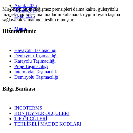
Aralık 2025
Mir Shipping’in değişmez prensipleri daima kalite, güleryüzlü
İLETİŞİM
Kasım 2025
hizmet, uygun taşıma modlarını kullanarak uygun fiyatlı taşıma
Ekim 2025
sağlayarak zamanında teslim olmuştur.
Menu
Hizmetlerimiz
Havayolu Taşımacılığı
Denizyolu Taşımacılığı
Karayolu Taşımacılığı
Proje Taşımacılığı
İntermodal Taşımacılık
Demiryolu Taşımacılığı
Bilgi Bankası
INCOTERMS
KONTEYNER ÖLÇÜLERİ
TIR ÖLÇÜLERİ
TEHLİKELİ MADDE KODLARI