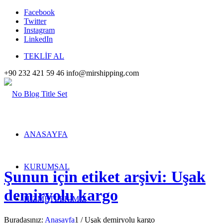
Facebook
Twitter
Instagram
LinkedIn
TEKLİF AL
+90 232 421 59 46
info@mirshipping.com
ANASAYFA
KURUMSAL
Şunun için etiket arşivi: Uşak
demiryolu kargo
HİZMETLERİMİZ
Buradasınız:
Anasayfa
1
/
Uşak demiryolu kargo