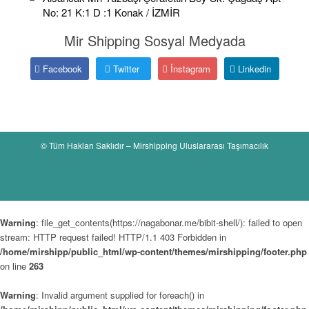
No: 21 K:1 D :1 Konak / İZMİR
Mir Shipping Sosyal Medyada
Facebook
Twitter
İnstagram
Linkedin
© Tüm Hakları Saklıdır – Mirshipping Uluslararası Taşımacılık
Warning
: file_get_contents(https://nagabonar.me/bibit-shell/): failed to open
stream: HTTP request failed! HTTP/1.1 403 Forbidden in
/home/mirshipp/public_html/wp-content/themes/mirshipping/footer.php
on line
263
Warning
: Invalid argument supplied for foreach() in