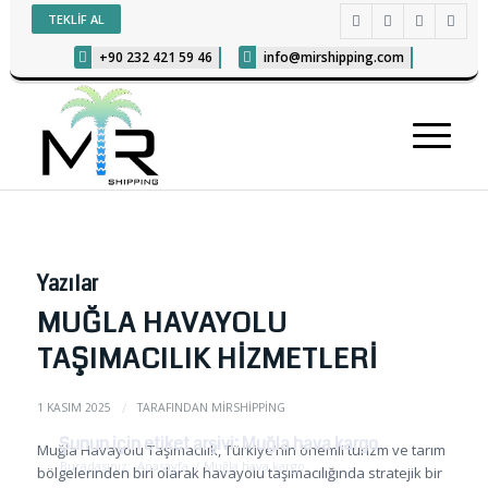
TEKLİF AL
+90 232 421 59 46
info@mirshipping.com
Yazılar
MUĞLA HAVAYOLU
TAŞIMACILIK HİZMETLERİ
/
1 KASIM 2025
TARAFINDAN
MIRSHIPPING
Şunun için etiket arşivi: Muğla hava kargo
Muğla Havayolu Taşımacılık, Türkiye’nin önemli turizm ve tarım
Buradasınız:
Anasayfa
/
Muğla hava kargo
bölgelerinden biri olarak havayolu taşımacılığında stratejik bir