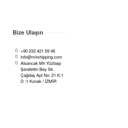
Bize Ulaşın
+90 232 421 59 46
info@mirshipping.com
Alsancak Mh Yüzbaşı
Şerafettin Bey Sk.
Çağdaş Apt No: 21 K:1
D :1 Konak / İZMİR