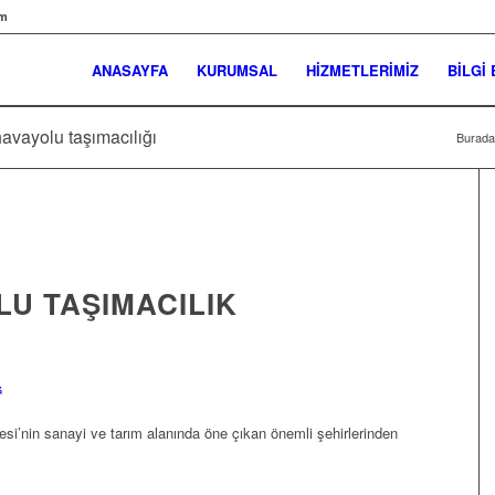
om
ANASAYFA
KURUMSAL
HİZMETLERİMİZ
BİLGİ
havayolu taşımacılığı
Buradas
LU TAŞIMACILIK
G
i’nin sanayi ve tarım alanında öne çıkan önemli şehirlerinden