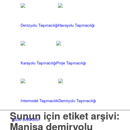
Denizyolu Taşımacılığı
Havayolu Taşımacılığı
Karayolu Taşımacılığı
Proje Taşımacılığı
Intermodal Taşımacılık
Demiryolu Taşımacılığı
Şunun için etiket arşivi:
BİLGİ BANKASI
Manisa demiryolu