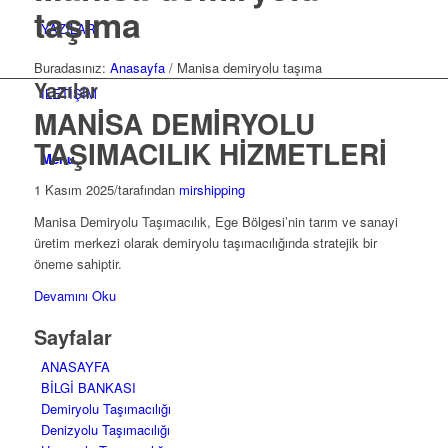
taşıma
YAZILAR
Buradasınız:
Anasayfa
/
Manisa demiryolu taşıma
Yazılar
İLETİŞİM
MANİSA DEMİRYOLU
TAŞIMACILIK HİZMETLERİ
Menu
1 Kasım 2025
/
tarafından
mirshipping
Manisa Demiryolu Taşımacılık, Ege Bölgesi’nin tarım ve sanayi
üretim merkezi olarak demiryolu taşımacılığında stratejik bir
öneme sahiptir.
Devamını Oku
Sayfalar
ANASAYFA
BİLGİ BANKASI
Demiryolu Taşımacılığı
Denizyolu Taşımacılığı