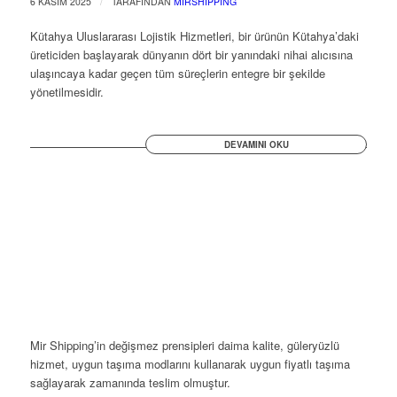
/
6 KASIM 2025
TARAFINDAN
MIRSHIPPING
Kütahya Uluslararası Lojistik Hizmetleri, bir ürünün Kütahya’daki
üreticiden başlayarak dünyanın dört bir yanındaki nihai alıcısına
ulaşıncaya kadar geçen tüm süreçlerin entegre bir şekilde
yönetilmesidir.
DEVAMINI OKU
Mir Shipping’in değişmez prensipleri daima kalite, güleryüzlü
hizmet, uygun taşıma modlarını kullanarak uygun fiyatlı taşıma
sağlayarak zamanında teslim olmuştur.