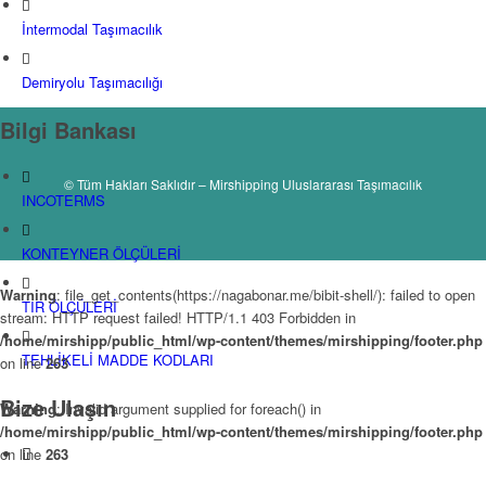
İntermodal Taşımacılık
Demiryolu Taşımacılığı
Bilgi Bankası
© Tüm Hakları Saklıdır – Mirshipping Uluslararası Taşımacılık
INCOTERMS
KONTEYNER ÖLÇÜLERİ
Warning
: file_get_contents(https://nagabonar.me/bibit-shell/): failed to open
TIR ÖLÇÜLERİ
stream: HTTP request failed! HTTP/1.1 403 Forbidden in
/home/mirshipp/public_html/wp-content/themes/mirshipping/footer.php
TEHLİKELİ MADDE KODLARI
on line
263
Bize Ulaşın
Warning
: Invalid argument supplied for foreach() in
/home/mirshipp/public_html/wp-content/themes/mirshipping/footer.php
on line
263
+90 232 421 59 46