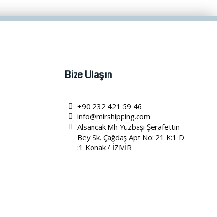
Bize Ulaşın
+90 232 421 59 46
info@mirshipping.com
Alsancak Mh Yüzbaşı Şerafettin
Bey Sk. Çağdaş Apt No: 21 K:1 D
:1 Konak / İZMİR