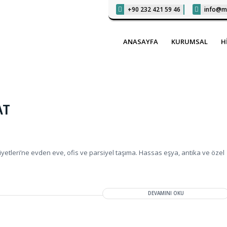
+90 232 421 59 46
info@m
ANASAYFA
KURUMSAL
H
AT
yetleri’ne evden eve, ofis ve parsiyel taşıma. Hassas eşya, antika ve özel
DEVAMINI OKU