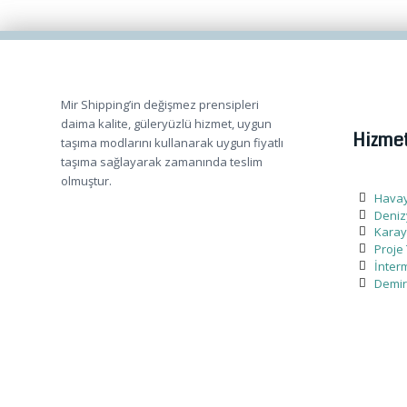
Mir Shipping’in değişmez prensipleri
daima kalite, güleryüzlü hizmet, uygun
Hizmet
taşıma modlarını kullanarak uygun fiyatlı
taşıma sağlayarak zamanında teslim
olmuştur.
Havay
Denizy
Karayo
Proje 
İnter
Demir