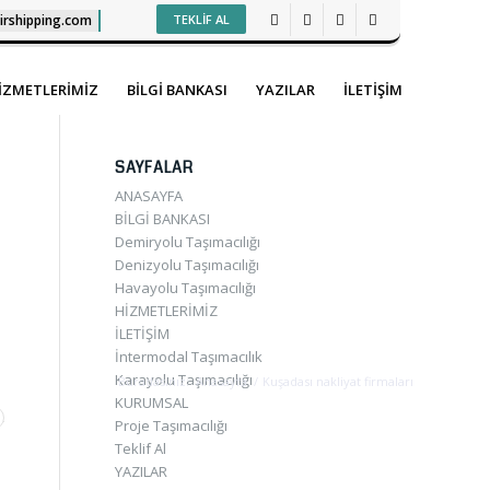
irshipping.com
TEKLİF AL
İZMETLERİMİZ
BİLGİ BANKASI
YAZILAR
İLETİŞİM
SAYFALAR
ANASAYFA
BİLGİ BANKASI
Demiryolu Taşımacılığı
Denizyolu Taşımacılığı
Havayolu Taşımacılığı
HİZMETLERİMİZ
İLETİŞİM
İntermodal Taşımacılık
Karayolu Taşımacılığı
Buradasınız:
Anasayfa
/
Kuşadası nakliyat firmaları
KURUMSAL
Proje Taşımacılığı
Teklif Al
YAZILAR