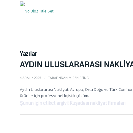
Yazılar
AYDIN ULUSLARARASI NAKLIY
/
4 ARALIK 2025
TARAFINDAN
MIRSHIPPING
Aydın Uluslararası Nakliyat: Avrupa, Orta Doğu ve Türk Cumhuri
ürünler için profesyonel lojistik çözüm.
Şunun için etiket arşivi: Kuşadası nakliyat firmaları