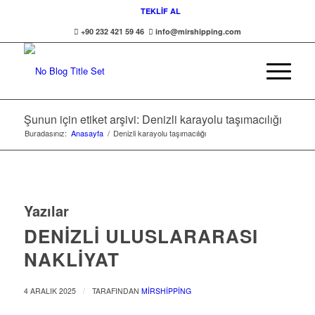
TEKLİF AL
+90 232 421 59 46
info@mirshipping.com
Şunun için etiket arşivi: Denizli karayolu taşımacılığı
Buradasınız:
Anasayfa
/
Denizli karayolu taşımacılığı
Yazılar
DENIZLI ULUSLARARASI
NAKLIYAT
/
4 ARALIK 2025
TARAFINDAN
MIRSHIPPING