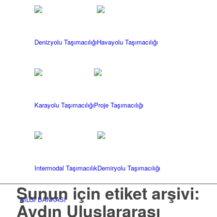
Denizyolu Taşımacılığı
Havayolu Taşımacılığı
Karayolu Taşımacılığı
Proje Taşımacılığı
Intermodal Taşımacılık
Demiryolu Taşımacılığı
Şunun için etiket arşivi:
BİLGİ BANKASI
Aydın Uluslararası