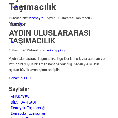
Taşımacılık
YAZILAR
Buradasınız:
Anasayfa
/
Aydın Uluslararası Taşımacılık
Yazılar
İLETİŞİM
AYDIN ULUSLARARASI
TAŞIMACILIK
Menu
1 Kasım 2025
/
tarafından
mirshipping
Aydın Uluslararası Taşımacılık, Ege Denizi’ne kıyısı bulunan ve
İzmir gibi büyük bir liman kentine yakınlığı nedeniyle lojistik
açıdan büyük avantajlara sahiptir.
Devamını Oku
Sayfalar
ANASAYFA
BİLGİ BANKASI
Demiryolu Taşımacılığı
Denizyolu Taşımacılığı