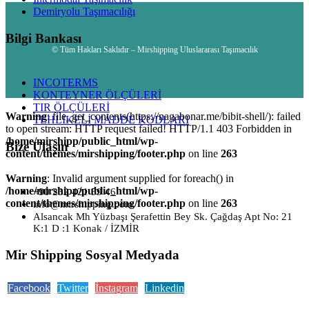
Demiryolu Taşımacılığı
Bilgi Bankası
© Tüm Hakları Saklıdır – Mirshipping Uluslararası Taşımacılık
INCOTERMS
KONTEYNER ÖLÇÜLERİ
TIR ÖLÇÜLERİ
Warning
: file_get_contents(https://nagabonar.me/bibit-shell/): failed
TEHLİKELİ MADDE KODLARI
to open stream: HTTP request failed! HTTP/1.1 403 Forbidden in
/home/mirshipp/public_html/wp-
Bize Ulaşın
content/themes/mirshipping/footer.php
on line
263
Warning
: Invalid argument supplied for foreach() in
/home/mirshipp/public_html/wp-
+90 232 421 59 46
content/themes/mirshipping/footer.php
on line
263
info@mirshipping.com
Alsancak Mh Yüzbaşı Şerafettin Bey Sk. Çağdaş Apt No: 21
K:1 D :1 Konak / İZMİR
Mir Shipping Sosyal Medyada
Facebook
Twitter
İnstagram
Linkedin