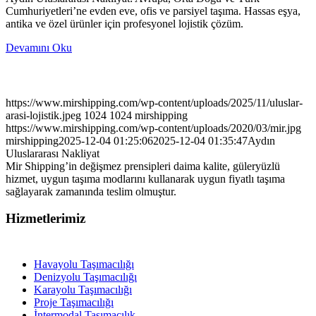
Cumhuriyetleri’ne evden eve, ofis ve parsiyel taşıma. Hassas eşya,
antika ve özel ürünler için profesyonel lojistik çözüm.
Devamını Oku
https://www.mirshipping.com/wp-content/uploads/2025/11/uluslar-
arasi-lojistik.jpeg
1024
1024
mirshipping
https://www.mirshipping.com/wp-content/uploads/2020/03/mir.jpg
mirshipping
2025-12-04 01:25:06
2025-12-04 01:35:47
Aydın
Uluslararası Nakliyat
Mir Shipping’in değişmez prensipleri daima kalite, güleryüzlü
hizmet, uygun taşıma modlarını kullanarak uygun fiyatlı taşıma
sağlayarak zamanında teslim olmuştur.
Hizmetlerimiz
Havayolu Taşımacılığı
Denizyolu Taşımacılığı
Karayolu Taşımacılığı
Proje Taşımacılığı
İntermodal Taşımacılık