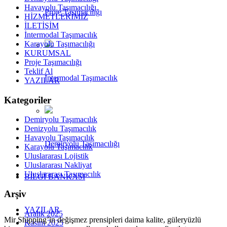
Havayolu Taşımacılığı
Proje Taşımacılığı
HİZMETLERİMİZ
İLETİŞİM
İntermodal Taşımacılık
Karayolu Taşımacılığı
KURUMSAL
Proje Taşımacılığı
Teklif Al
Intermodal Taşımacılık
YAZILAR
Kategoriler
Demiryolu Taşımacılık
Denizyolu Taşımacılık
Havayolu Taşımacılık
Demiryolu Taşımacılığı
Karayolu Taşımacılık
Uluslararası Lojistik
Uluslararası Nakliyat
Uluslararası Taşımacılık
BİLGİ BANKASI
Arşiv
YAZILAR
Aralık 2025
Mir Shipping’in değişmez prensipleri daima kalite, güleryüzlü
Kasım 2025