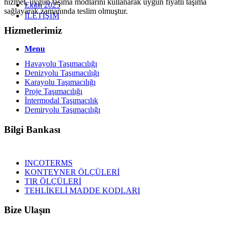
hizmet, uygun taşıma modlarını kullanarak uygun fiyatlı taşıma
Ekim 2025
sağlayarak zamanında teslim olmuştur.
İLETİŞİM
Hizmetlerimiz
Menu
Havayolu Taşımacılığı
Denizyolu Taşımacılığı
Karayolu Taşımacılığı
Proje Taşımacılığı
İntermodal Taşımacılık
Demiryolu Taşımacılığı
Bilgi Bankası
INCOTERMS
KONTEYNER ÖLÇÜLERİ
TIR ÖLÇÜLERİ
TEHLİKELİ MADDE KODLARI
Bize Ulaşın