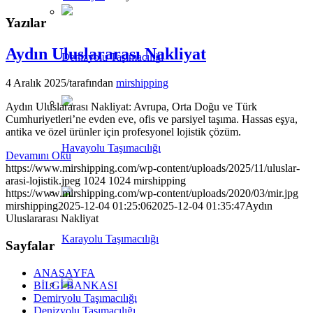
Yazılar
Aydın Uluslararası Nakliyat
Denizyolu Taşımacılığı
4 Aralık 2025
/
tarafından
mirshipping
Aydın Uluslararası Nakliyat: Avrupa, Orta Doğu ve Türk
Cumhuriyetleri’ne evden eve, ofis ve parsiyel taşıma. Hassas eşya,
antika ve özel ürünler için profesyonel lojistik çözüm.
Havayolu Taşımacılığı
Devamını Oku
https://www.mirshipping.com/wp-content/uploads/2025/11/uluslar-
arasi-lojistik.jpeg
1024
1024
mirshipping
https://www.mirshipping.com/wp-content/uploads/2020/03/mir.jpg
mirshipping
2025-12-04 01:25:06
2025-12-04 01:35:47
Aydın
Uluslararası Nakliyat
Karayolu Taşımacılığı
Sayfalar
ANASAYFA
BİLGİ BANKASI
Demiryolu Taşımacılığı
Denizyolu Taşımacılığı