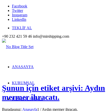
Facebook
Twitter
Instagram
LinkedIn
TEKLİF AL
+90 232 421 59 46
info@mirshipping.com
ANASAYFA
KURUMSAL
Şunun için etiket arşivi: Aydın
mermer ihracatı.
HİZMETLERİMİZ
Buradasınız:
Anasayfa
1
/
Aydın mermer ihracatı.