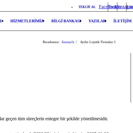
Facebook
Twitter
Instagr
Lin
TEKLİF AL
L
HİZMETLERİMİZ
BİLGİ BANKASI
YAZILAR
İLETİŞİM
Buradasınız:
Anasayfa
/
Aydın Lojistik Firmaları
1
ar geçen tüm süreçlerin entegre bir şekilde yönetilmesidir.