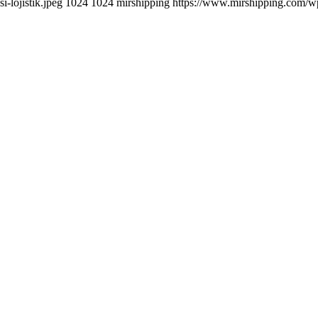
-lojistik.jpeg
1024
1024
mirshipping
https://www.mirshipping.com/wp