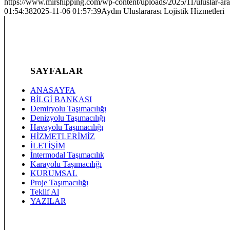
https://www.mirshipping.com/wp-content/uploads/2025/11/uluslar-arasi
01:54:38
2025-11-06 01:57:39
Aydın Uluslararası Lojistik Hizmetleri
SAYFALAR
ANASAYFA
BİLGİ BANKASI
Demiryolu Taşımacılığı
Denizyolu Taşımacılığı
Havayolu Taşımacılığı
HİZMETLERİMİZ
İLETİŞİM
İntermodal Taşımacılık
Karayolu Taşımacılığı
KURUMSAL
Proje Taşımacılığı
Teklif Al
YAZILAR