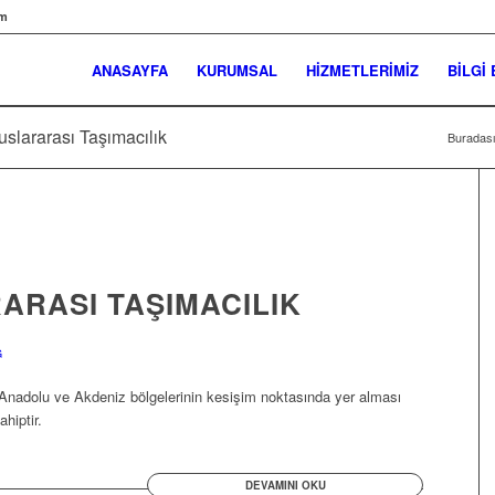
om
ANASAYFA
KURUMSAL
HİZMETLERİMİZ
BİLGİ
luslararası Taşımacılık
Buradası
ARASI TAŞIMACILIK
G
 Anadolu ve Akdeniz bölgelerinin kesişim noktasında yer alması
hiptir.
DEVAMINI OKU