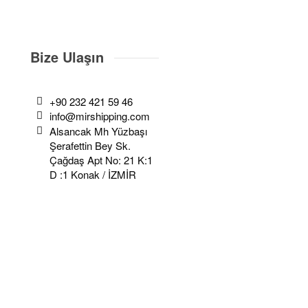
Bize Ulaşın
+90 232 421 59 46
info@mirshipping.com
Alsancak Mh Yüzbaşı
Şerafettin Bey Sk.
Çağdaş Apt No: 21 K:1
D :1 Konak / İZMİR