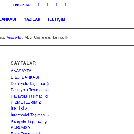
TEKLİF AL
 BANKASI
YAZILAR
İLETİŞİM
nız:
Anasayfa
/
Afyon Uluslararası Taşımacılık
SAYFALAR
ANASAYFA
BİLGİ BANKASI
Demiryolu Taşımacılığı
Denizyolu Taşımacılığı
Havayolu Taşımacılığı
HİZMETLERİMİZ
İLETİŞİM
İntermodal Taşımacılık
Karayolu Taşımacılığı
KURUMSAL
Proje Taşımacılığı