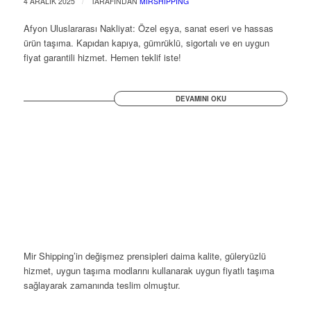
/
4 ARALIK 2025
TARAFINDAN
MIRSHIPPING
Afyon Uluslararası Nakliyat: Özel eşya, sanat eseri ve hassas
ürün taşıma. Kapıdan kapıya, gümrüklü, sigortalı ve en uygun
fiyat garantili hizmet. Hemen teklif iste!
DEVAMINI OKU
Mir Shipping’in değişmez prensipleri daima kalite, güleryüzlü
hizmet, uygun taşıma modlarını kullanarak uygun fiyatlı taşıma
sağlayarak zamanında teslim olmuştur.