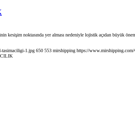
K
nin kesişim noktasında yer alması nedeniyle lojistik açıdan büyük önem
tasimaciligi-1.jpg
650
553
mirshipping
https://www.mirshipping.com/
CILIK