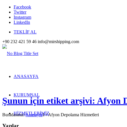
Facebook
Twitter
Instagram
LinkedIn
TEKLİF AL
+90 232 421 59 46
info@mirshipping.com
ANASAYFA
KURUMSAL
Şunun için etiket arşivi: Afyon
HİZMETLERİMİZ
Buradasınız:
Anasayfa
1
/
Afyon Depolama Hizmetleri
Yazılar