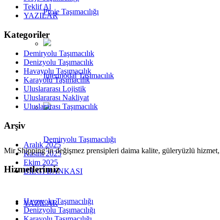
Teklif Al
Proje Taşımacılığı
YAZILAR
Kategoriler
Demiryolu Taşımacılık
Denizyolu Taşımacılık
Havayolu Taşımacılık
Intermodal Taşımacılık
Karayolu Taşımacılık
Uluslararası Lojistik
Uluslararası Nakliyat
Uluslararası Taşımacılık
Arşiv
Demiryolu Taşımacılığı
Aralık 2025
Mir Shipping’in değişmez prensipleri daima kalite, güleryüzlü hizmet
Kasım 2025
Ekim 2025
Hizmetlerimiz
BİLGİ BANKASI
Havayolu Taşımacılığı
YAZILAR
Denizyolu Taşımacılığı
Karayolu Taşımacılığı