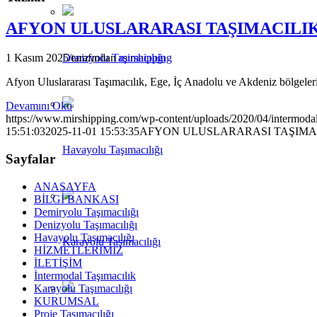
AFYON ULUSLARARASI TAŞIMACILI
Denizyolu Taşımacılığı
1 Kasım 2025
/
tarafından
mirshipping
Afyon Uluslararası Taşımacılık, Ege, İç Anadolu ve Akdeniz bölgeleri
Devamını Oku
https://www.mirshipping.com/wp-content/uploads/2020/04/intermodal-
15:51:03
2025-11-01 15:53:35
AFYON ULUSLARARASI TAŞIMA
Havayolu Taşımacılığı
Sayfalar
ANASAYFA
BİLGİ BANKASI
Demiryolu Taşımacılığı
Denizyolu Taşımacılığı
Havayolu Taşımacılığı
Karayolu Taşımacılığı
HİZMETLERİMİZ
İLETİŞİM
İntermodal Taşımacılık
Karayolu Taşımacılığı
KURUMSAL
Proje Taşımacılığı