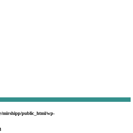
/mirshipp/public_html/wp-
3