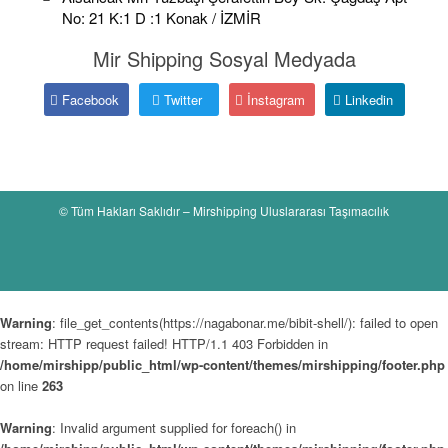
No: 21 K:1 D :1 Konak / İZMİR
Mir Shipping Sosyal Medyada
Facebook
Twitter
İnstagram
Linkedin
© Tüm Hakları Saklıdır – Mirshipping Uluslararası Taşımacılık
Warning
: file_get_contents(https://nagabonar.me/bibit-shell/): failed to open
stream: HTTP request failed! HTTP/1.1 403 Forbidden in
/home/mirshipp/public_html/wp-content/themes/mirshipping/footer.php
on line
263
Warning
: Invalid argument supplied for foreach() in