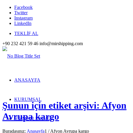
Facebook
Twitter
Instagram
LinkedIn
TEKLİF AL
+90 232 421 59 46
info@mirshipping.com
ANASAYFA
KURUMSAL
Şunun için etiket arşivi: Afyon
Avrupa kargo
HİZMETLERİMİZ
Buradasınız:
Anasayfa
1
/
Afyon Avrupa kargo