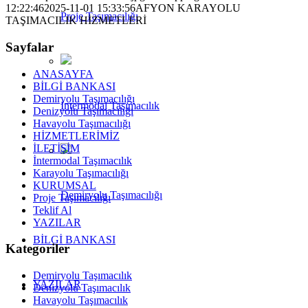
12:22:46
2025-11-01 15:33:56
AFYON KARAYOLU
Proje Taşımacılığı
TAŞIMACILIK HİZMETLERİ
Sayfalar
ANASAYFA
BİLGİ BANKASI
Demiryolu Taşımacılığı
Intermodal Taşımacılık
Denizyolu Taşımacılığı
Havayolu Taşımacılığı
HİZMETLERİMİZ
İLETİŞİM
İntermodal Taşımacılık
Karayolu Taşımacılığı
KURUMSAL
Demiryolu Taşımacılığı
Proje Taşımacılığı
Teklif Al
YAZILAR
BİLGİ BANKASI
Kategoriler
Demiryolu Taşımacılık
YAZILAR
Denizyolu Taşımacılık
Havayolu Taşımacılık