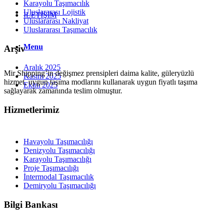
Karayolu Taşımacılık
Uluslararası Lojistik
İLETİŞİM
Uluslararası Nakliyat
Uluslararası Taşımacılık
Menu
Arşiv
Aralık 2025
Mir Shipping’in değişmez prensipleri daima kalite, güleryüzlü
Kasım 2025
hizmet, uygun taşıma modlarını kullanarak uygun fiyatlı taşıma
Ekim 2025
sağlayarak zamanında teslim olmuştur.
Hizmetlerimiz
Havayolu Taşımacılığı
Denizyolu Taşımacılığı
Karayolu Taşımacılığı
Proje Taşımacılığı
İntermodal Taşımacılık
Demiryolu Taşımacılığı
Bilgi Bankası