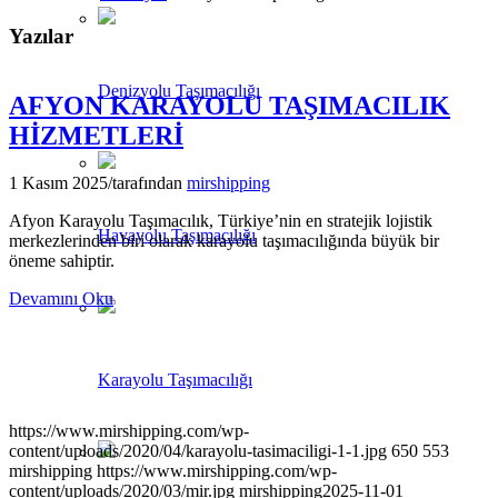
Yazılar
Denizyolu Taşımacılığı
AFYON KARAYOLU TAŞIMACILIK
HİZMETLERİ
1 Kasım 2025
/
tarafından
mirshipping
Afyon Karayolu Taşımacılık, Türkiye’nin en stratejik lojistik
Havayolu Taşımacılığı
merkezlerinden biri olarak karayolu taşımacılığında büyük bir
öneme sahiptir.
Devamını Oku
Karayolu Taşımacılığı
https://www.mirshipping.com/wp-
content/uploads/2020/04/karayolu-tasimaciligi-1-1.jpg
650
553
mirshipping
https://www.mirshipping.com/wp-
content/uploads/2020/03/mir.jpg
mirshipping
2025-11-01