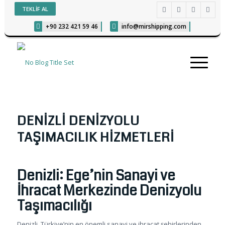
TEKLİF AL
+90 232 421 59 46
info@mirshipping.com
DENIZLI DENIZYOLU
TAŞIMACILIK HIZMETLERI
Denizli: Ege’nin Sanayi ve
İhracat Merkezinde Denizyolu
Taşımacılığı
Denizli, Türkiye’nin en önemli sanayi ve ihracat şehirlerinden