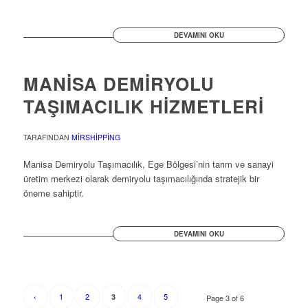
DEVAMINI OKU
MANİSA DEMİRYOLU
TAŞIMACILIK HİZMETLERİ
TARAFINDAN
MIRSHIPPING
Manisa Demiryolu Taşımacılık, Ege Bölgesi’nin tarım ve sanayi
üretim merkezi olarak demiryolu taşımacılığında stratejik bir
öneme sahiptir.
DEVAMINI OKU
‹
1
2
4
5
3
Page 3 of 6