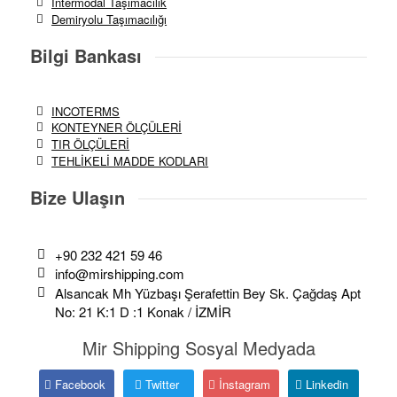
İntermodal Taşımacılık
Demiryolu Taşımacılığı
Bilgi Bankası
INCOTERMS
KONTEYNER ÖLÇÜLERİ
TIR ÖLÇÜLERİ
TEHLİKELİ MADDE KODLARI
Bize Ulaşın
+90 232 421 59 46
info@mirshipping.com
Alsancak Mh Yüzbaşı Şerafettin Bey Sk. Çağdaş Apt
No: 21 K:1 D :1 Konak / İZMİR
Mir Shipping Sosyal Medyada
Facebook
Twitter
İnstagram
Linkedin